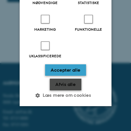
NØDVENDIGE
STATISTISKE
MARKETING
FUNKTIONELLE
UKLASSIFICEREDE
Accepter alle
AARHUS UNIVERSITET
Afvis alle
Læs mere om cookies
Nordre Ringgade 1
8000 Aarhus
Email: au@au.dk
Nødvendige
Statistiske
Marketing
Tlf: 8715 0000
Fax: 8715 0201
Funktionelle
Uklassificerede