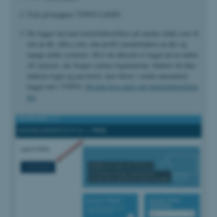
Tryk på knappen TYPO3 LOGIN.
Du logger ind med totrinsbekræftelse på samme måde som til
mit.au.dk, office.com, min profil (medarbejdere.au.dk) og
mange andre systemer. Hvis du allerede er logget på en anden
AU tjeneste, der bruger samme loginmetode, behøver du ikke
indtaste login og password, men bliver i stedet automatisk
logget ind i TYPO3.
Du kan læse mere om totrinsbekræftelse
her
.