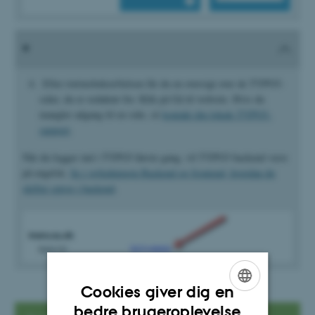
Efter totrinsbekræftelsen får du en oversigt over de TYPO3-
sider, du er redaktør for. Klik på Gå til website. Hvis du
mangler adgang til en side, så
kontakt din lokale TYPO3-
support
.
Når du logger ind i TYPO3 første gang, vil TYPO3 backend være
på engelsk.
Se i vejledningen Backend og frontend, hvordan du
skifter sprog i backend
.
Cookies giver dig en
ENGLISH
bedre brugeroplevelse