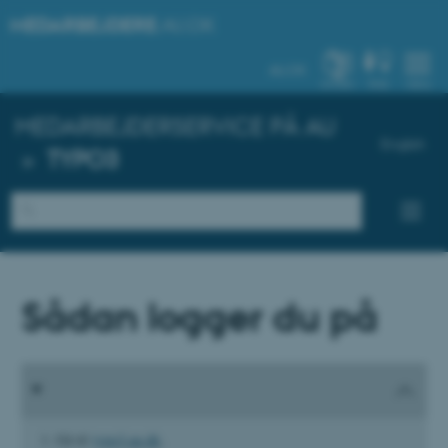
MEDARBEJDERE
.AU.DK
AU.DK
SYSTEM
FIND
MENU
MEDARBEJDERSERVICE PÅ AU
English
»
TYPO3
Sådan logger du på
Gå til
typo3.au.dk
.