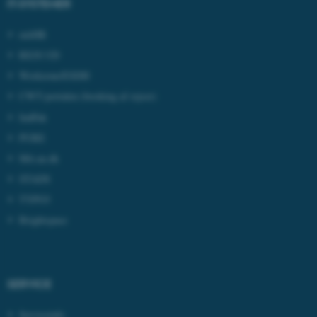
IT-SYSTEMER
mitHR
REJS UD
Workzone/ESDH
CWT-portalen
(booking af rejser)
IndFak
PURE
Mit.au.dk
STADS
ASP.NET_SessionId
Microsoft Corporation
TYPO3
.au.dk
Brightspace
JSESSIONID
Oracle Corporation
.au.dk
SERVICE
Serviceinfo