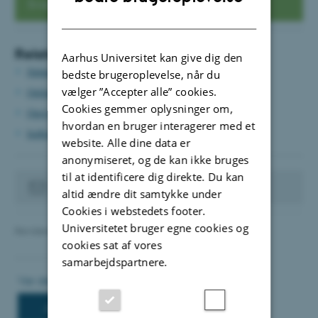
Sværhedsgrad: Let
DANISH
Relaterede vejledninger
Aarhus Universitet kan give dig den
Sådan logger du på TYPO3
bedste brugeroplevelse, når du
vælger ”Accepter alle” cookies.
Online introduktion til TYPO3
Cookies gemmer oplysninger om,
Opret sider
hvordan en bruger interagerer med et
Indhold på sider
website. Alle dine data er
anonymiseret, og de kan ikke bruges
til at identificere dig direkte. Du kan
Kontakt din websupport
altid ændre dit samtykke under
Cookies i webstedets footer.
Universitetet bruger egne cookies og
Revideret 12.06.2025
-
TYPO3 support
cookies sat af vores
samarbejdspartnere.