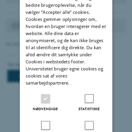
bedste brugeroplevelse, når du
vælger ”Accepter alle” cookies.
Cookies gemmer oplysninger om,
Kontakt din websupport
hvordan en bruger interagerer med et
website. Alle dine data er
anonymiseret, og de kan ikke bruges
Revideret 12.06.2025
-
TYPO3 support
til at identificere dig direkte. Du kan
altid ændre dit samtykke under
Cookies i webstedets footer.
Universitetet bruger egne cookies og
cookies sat af vores
samarbejdspartnere.
NØDVENDIGE
STATISTISKE