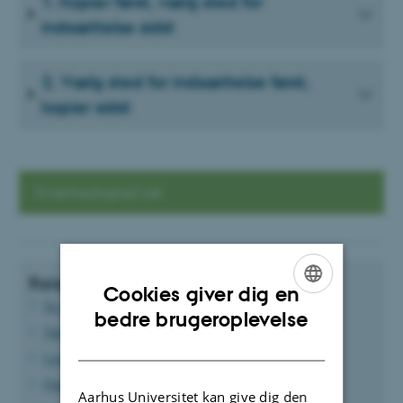
1. Kopier først, vælg sted for
indsættelse sidst
2. Vælg sted for indsættelse først,
kopier sidst
Sværhedsgrad: Let
Relaterede vejledninger
Cookies giver dig en
Se alle indholdselementer
ENGLISH
bedre brugeroplevelse
Teksteditoren
DANISH
Læg billeder på din side
Find side-id og element-id
Aarhus Universitet kan give dig den