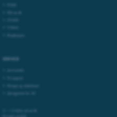
PURE
Mit.au.dk
STADS
TYPO3
Brightspace
ASP.NET_SessionId
Microsoft Corporation
.au.dk
SERVICE
Serviceinfo
JSESSIONID
Oracle Corporation
IT-support
.au.dk
Design og skabeloner
Sprogportal for AU
AWSALBTGCORS
Amazon Web Services, Inc.
airtable.com
©
—
Cookies på au.dk
Privatlivspolitik