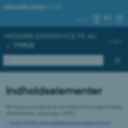
MEDARBEJDERE
.AU.DK
AU.DK
SYSTEM
FIND
MENU
MEDARBEJDERSERVICE PÅ AU
English
»
TYPO3
Indholdselementer
Bliv klogere på, hvordan du får mest muligt ud af de mange forskellige
indholdselementer, du kan bruge i TYPO3.
Se alle TYPO3's mulige indholdselementer samlet på én side