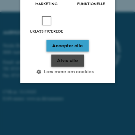
MARKETING
FUNKTIONELLE
UKLASSIFICEREDE
AARHUS UNIVERSITET
Nordre Ringgade 1
Accepter alle
8000 Aarhus
Afvis alle
Email: au@au.dk
Tlf: 8715 0000
Læs mere om cookies
Fax: 8715 0201
CVR-nr: 31119103
Nødvendige
Statistiske
Marketing
EAN-numre:
www.au.dk/eannumre
Funktionelle
Uklassificerede
Nødvendige cookies hjælper