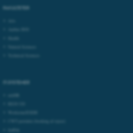
med at gøre hjemmesiden
FAKULTETER
brugbar ved at aktivere nogle
grundlæggende funktioner
Arts
som navigation mm.
Aarhus BSS
Hjemmesiden kan ikke
Health
fungerer uden disse cookies.
Natural Sciences
Technical Sciences
Navn
Udbyder / Domæne
be_typo_user
TYPO3 Association
.au.dk
IT-SYSTEMER
mitHR
fe_typo_user
Typo3 Association
REJS UD
.au.dk
Workzone/ESDH
CWT-portalen
(booking af rejser)
IndFak