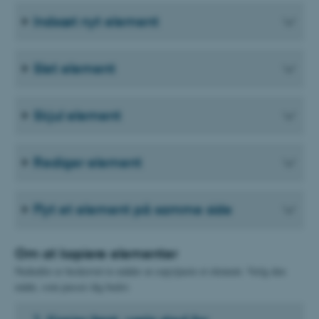
Indsæt nyt element
Slet element
Skjul element
Rediger element
Flyt et element på samme side
Om at kopiere elementer
Nedenfor er beskrevet to måder at copy/paste et element. Vælg den
måde, som passer dig bedst: