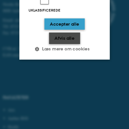
Nordre Ringgade 1
8000 Aarhus
UKLASSIFICEREDE
Email: au@au.dk
Accepter alle
Tlf: 8715 0000
Fax: 8715 0201
Afvis alle
CVR-nr: 31119103
Læs mere om cookies
EAN-numre:
www.au.dk/eannumre
Nødvendige
Statistiske
Marketing
Funktionelle
Uklassificerede
FAKULTETER
Nødvendige cookies hjælper
Arts
med at gøre hjemmesiden
Aarhus BSS
brugbar ved at aktivere nogle
grundlæggende funktioner
Health