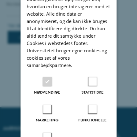
Revideret 21.03.2025
-
TYPO3 support
hvordan en bruger interagerer med et
website. Alle dine data er
anonymiseret, og de kan ikke bruges
til at identificere dig direkte. Du kan
altid ændre dit samtykke under
Cookies i webstedets footer.
Universitetet bruger egne cookies og
cookies sat af vores
samarbejdspartnere.
NØDVENDIGE
STATISTISKE
MARKETING
FUNKTIONELLE
AARHUS UNIVERSITET