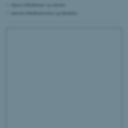
tilpasse billedformat- og størrelse
indsætte billedbeskrivelser og billedtekst