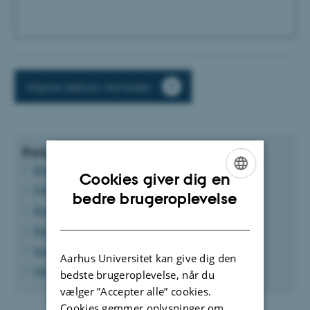
Næste lektion: Nyheder
Relaterede vejledninger
Billeder
Cookies giver dig en
Fokusfelter
ENGLISH
bedre brugeroplevelse
Bannerelement I (transparent tekstfelt)
DANISH
Bannerelement II (fuldfarvet baggrund)
Image slider
Aarhus Universitet kan give dig den
Ophavsret
bedste brugeroplevelse, når du
vælger ”Accepter alle” cookies.
Cookies gemmer oplysninger om,