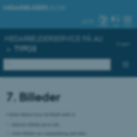
MEDARBEJDERE
.AU.DK
AU.DK
SYSTEM
FIND
MENU
MEDARBEJDERSERVICE PÅ AU
English
»
TYPO3
7. Billeder
I denne lektion lærer du blandt andet at
indsætte billeder på en side
sætte billeder op i sammenhæng med tekst