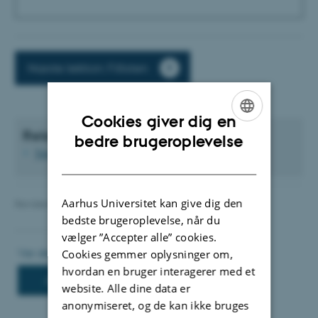
Næste lektion: Fillisten
Cookies giver dig en
Relaterede vejledninger
ENGLISH
bedre brugeroplevelse
Teksteditoren
DANISH
Aarhus Universitet kan give dig den
Revideret 21.03.2025
-
TYPO3 support
bedste brugeroplevelse, når du
vælger ”Accepter alle” cookies.
Cookies gemmer oplysninger om,
hvordan en bruger interagerer med et
website. Alle dine data er
anonymiseret, og de kan ikke bruges