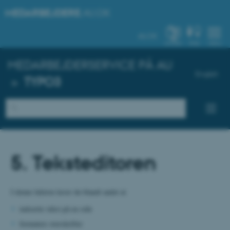
MEDARBEJDERE
.AU.DK
AU.DK
SYSTEM
FIND
MENU
MEDARBEJDERSERVICE PÅ AU
English
»
TYPO3
5. Teksteditoren
I denne lektion lærer du blandt andet at
indsætte tekst på en side
formatere overskrifter