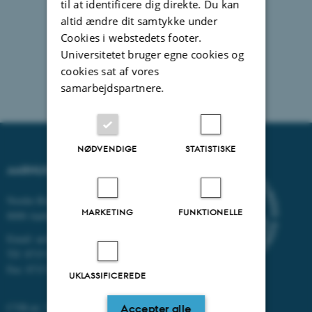
til at identificere dig direkte. Du kan
altid ændre dit samtykke under
Cookies i webstedets footer.
Universitetet bruger egne cookies og
cookies sat af vores
samarbejdspartnere.
NØDVENDIGE
STATISTISKE
AARHUS UNIVERSITET
Nordre Ringgade 1
MARKETING
FUNKTIONELLE
8000 Aarhus
Email: au@au.dk
Tlf: 8715 0000
Fax: 8715 0201
UKLASSIFICEREDE
CVR-nr: 31119103
Accepter alle