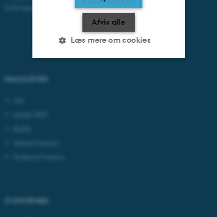
EAN-numre:
www.au.dk/eannumre
Afvis alle
Læs mere om cookies
Nødvendige
Statistiske
Marketing
FAKULTETER
Funktionelle
Uklassificerede
Arts
Aarhus BSS
Health
Nødvendige cookies hjælper
Natural Sciences
med at gøre hjemmesiden
Technical Sciences
brugbar ved at aktivere nogle
grundlæggende funktioner
som navigation mm.
Hjemmesiden kan ikke
IT-SYSTEMER
fungerer uden disse cookies.