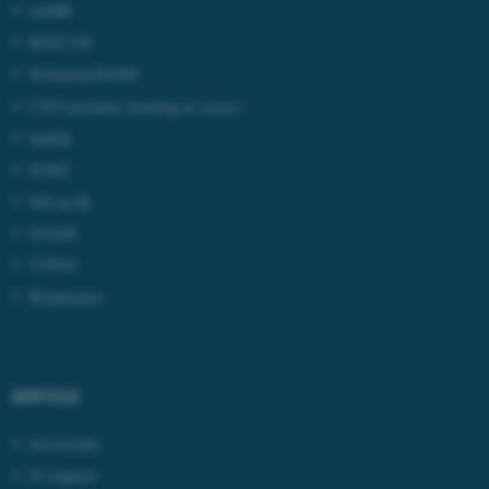
mitHR
REJS UD
Navn
Udbyder / Domæne
Workzone/ESDH
be_typo_user
TYPO3 Association
CWT-portalen
(booking af rejser)
.au.dk
IndFak
PURE
Mit.au.dk
fe_typo_user
Typo3 Association
.au.dk
STADS
TYPO3
Brightspace
SERVICE
Serviceinfo
IT-support