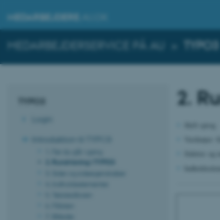
MEDARBEJDERE
.AU.DK
MEDARBEJDERSERVICE PÅ AU
»
TYPO3
2. R
TYPO3
Login
Skift sprog
Introduktion til TYPO3
Værktøjer: S
1. Før du går i gang
Sidetræ og 
2. Rundvisning i TYPO3
Indholdsele
3. Sider og sideegenskaber
4. Indholdselementer
5. Teksteditoren
6. Fillisten
7. Billeder