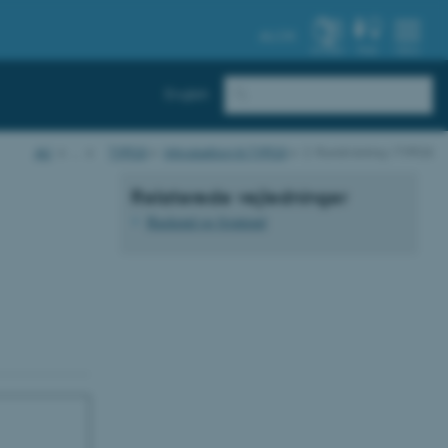
AU.DK
SYSTEM
FIND
MENU
English
AU
…
TYPO3
Introduktion til TYPO3
2. Rundvisning i TYPO3
Relaterede vejledninger
Backend og frontend