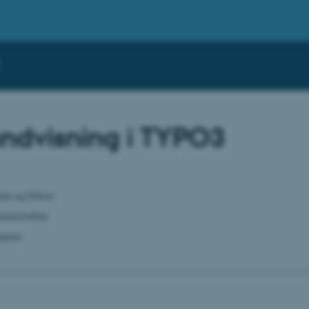
undvisning i TYPO3
ide og Filliste
menustruktur
menter