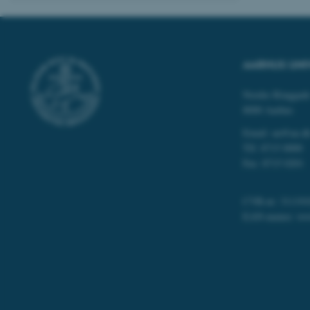
Nødvendige cooki
grundlæggende fu
cookies.
AARHUS UNI
Nordre Ringgade
Navn
8000 Aarhus
be_typo_user
Email: au@au.d
Tlf: 8715 0000
Fax: 8715 0201
fe_typo_user
CVR-nr: 311191
EAN-numre:
ww
ASP.NET_SessionId