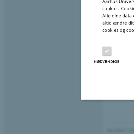
Aarhus Univers
cookies. Cooki
Alle dine data 
altid ændre di
cookies og coo
NØDVENDIGE
Nødvendige
Revideret 12.0