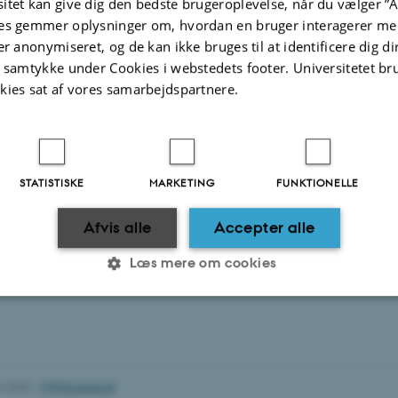
itet kan give dig den bedste brugeroplevelse, når du vælger ”A
es gemmer oplysninger om, hvordan en bruger interagerer med
er anonymiseret, og de kan ikke bruges til at identificere dig d
t samtykke under Cookies i webstedets footer. Universitetet br
kies sat af vores samarbejdspartnere.
STATISTISKE
MARKETING
FUNKTIONELLE
Afvis alle
Accepter alle
Læs mere om cookies
Statistiske
Marketing
Funktionelle
6.2025
-
TYPO3 support