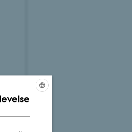
levelse
ENGLISH
DANISH