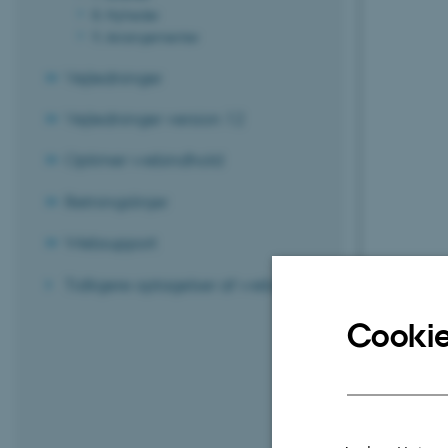
8. Nyheder
9. Arrangementer
Vejledninger
Vejledninger version 12
Optimer webindhold
Retningslinjer
Websupport
Tidligere optagelser af webinarer
Cookie
Næste lek