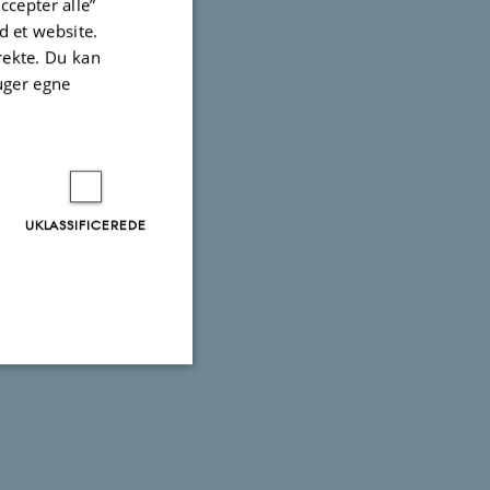
ccepter alle”
 et website.
irekte. Du kan
uger egne
UKLASSIFICEREDE
Uklassificerede