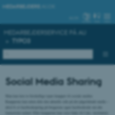
MEDARBEJDERE
.AU.DK
AU.DK
SYSTEM
FIND
MENU
MEDARBEJDERSERVICE PÅ AU
»
TYPO3
Social Media Sharing
Man kan lave to forskellige typer knapper til sociale medier.
Knapperne kan enten dele den aktuelle side på det pågældende medie –
altså fx et facebookopslag på brugerens egen facebookside om din
fantastiske nyhed. Eller knapperne kan være links til f.eks. instituttets