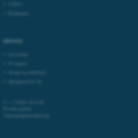
esctx
Microsoft Corporation
TYPO3
.login.microsoftonline.com
Brightspace
fpc
Microsoft Corporation
login.microsoftonline.com
__cf_bm
Cloudflare Inc.
SERVICE
.pure.au.dk
Serviceinfo
IT-support
__cf_bm
Cloudflare Inc.
Design og skabeloner
.linkedin.com
Sprogportal for AU
__cf_bm
Cloudflare Inc.
©
—
Cookies på au.dk
.twitter.com
Privatlivspolitik
Tilgængelighedserklæring
ARRAffinitySameSite
Microsoft Corporation
.ofn.au.dk
1163 / typo3