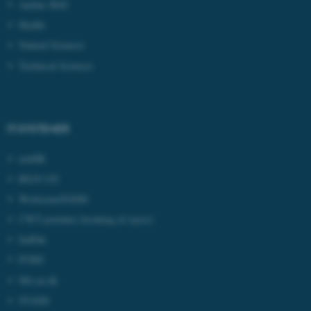
Aarhus BSS
Health
Natural Sciences
Technical Sciences
ASP.NET_SessionId
Microsoft Corporation
.au.dk
IT-SYSTEMER
mitHR
JSESSIONID
Oracle Corporation
REJS UD
.au.dk
Workzone/ESDH
CWT-portalen
(booking af rejser)
ARRAffinity
IndFak
Microsoft Corporation
.mitstudie.au.dk
PURE
Mit.au.dk
STADS