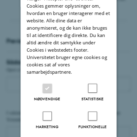
knapper).
Cookies gemmer oplysninger om,
hvordan en bruger interagerer med et
website. Alle dine data er
anonymiseret, og de kan ikke bruges
til at identificere dig direkte. Du kan
Preview
altid ændre dit samtykke under
Cookies i webstedets footer.
Universitetet bruger egne cookies og
Sådan sætter du det ind på din side
cookies sat af vores
Opret et HTML-element på siden, hvori du indsætter:
samarbejdspartnere.
NØDVENDIGE
STATISTISKE
I sideindstillingerne på siden med html-feltet skal du under fanen
'Extended' og feltet 'Extra field for Javascript' indsætte:
MARKETING
FUNKTIONELLE