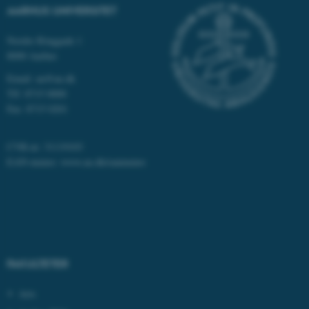
grundlæggende funktioner
AARHUS UNIVERSITET
som navigation mm.
Nordre Ringgade 1
Hjemmesiden kan ikke
8000 Aarhus
fungerer uden disse cookies.
Email: au@au.dk
Tlf: 8715 0000
Fax: 8715 0201
Navn
Udbyder / Domæne
be_typo_user
TYPO3 Association
CVR-nr: 31119103
.au.dk
EAN-numre:
www.au.dk/eannumre
fe_typo_user
Typo3 Association
.au.dk
FAKULTETER
Arts