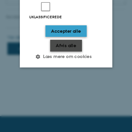
Revideret 21.03.2025
-
TYPO3 support
UKLASSIFICEREDE
Accepter alle
Afvis alle
Læs mere om cookies
Nødvendige
Statistiske
Marketing
Funktionelle
Uklassificerede
Nødvendige cookies hjælper
med at gøre hjemmesiden
brugbar ved at aktivere nogle