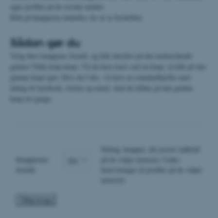
egne profiler på de sociale medier.
Klik på knapperne nedenfor, for at se forskellen.
Sådan gør du
Vælg først knappens formål, og klik derefter på den nedenstående
grønne Tilføj knap-knap. Vil du have mere end en knap, så klik på den
grønne knap igen. Hvis du f.eks. vil have en standardbjælke med
deling til facebook, twitter og email, skal du klikke på den grønne
knap tre gange.
Deling: knapper, der poster indhold
Knappernes
på de valgte tjenester. Links:
formål:
henvisninger til profiler på de valgte
tjenester.