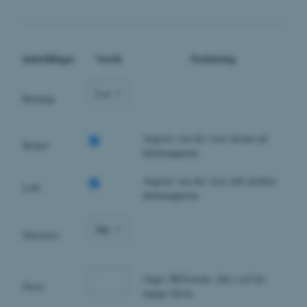
Indstillinger
Værdi
Forklaring
Retning:
Angiver, om der vises ikoner på
Ikoner:
deleknapperne.
Angiver, om der vises luft mellem
Luft:
deleknapperne.
Størrelse:
Angiv HEX-kode, eller
real
for
Farve:
rigtige farver.