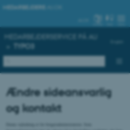
MEDARBEJDERE
.AU.DK
AU.DK
SYSTEM
FIND
MENU
MEDARBEJDERSERVICE PÅ AU
English
»
TYPO3
Ændre sideansvarlig
og kontakt
Denne vejledning er for brugeradministratorer. Som