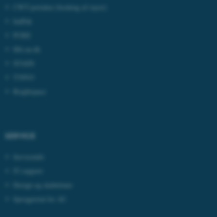
CWT-portalen
(booking af rejser)
IndFak
PURE
Mit.au.dk
STADS
TYPO3
Brightspace
ASP.NET_SessionId
Microsoft Corporation
.au.dk
SERVICE
JSESSIONID
Oracle Corporation
Serviceinfo
.au.dk
IT-support
Design og skabeloner
Sprogportal for AU
AWSALBTGCORS
Amazon Web Services, Inc.
airtable.com