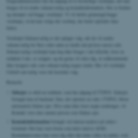
brugeradministrator har du adgang til to forskellige værktøjer, der kan
bruges til at ændre sideansvarlig og kontaktinformation. Der er fordele
og ulemper ved begge værktøjer. Vi vil derfor gennemgå begge
værktøjer, så du kan vælge det værktøj, der bedst opfylder dine
behov.
Værktøjet Sideansvarlig er det oplagte valg, når du vil ændre
sideansvarlig for flere sider uden at skulle ind på hver eneste side.
Sideansvarlig-værktøjet kan dog ikke bruges i det tilfælde, hvor en
redaktør f.eks. er stoppet, og du gerne vil sikre dig, at vedkommende
ikke længere står som sideansvarlig nogen steder. Her vil værktøjet
Udskift ansvarlig være det korrekte valg.
Bemærk:
Sideejer
er altid en redaktør, som har adgang til TYPO3. Sideejer
fremgår kun af backend. Den, der opretter en side i TYPO3, bliver
automatisk Sidens ejer. Hvis man ikke laver nogle ændringer, vil
Kontakt være den samme person som Sidens ejer.
Kontaktinformation
fremgår ved datoen nederst på siden i
frontend. Det kan være hvem som helst med et AUID.
Kontaktpersonen kan være dig eller din leder (eller en anden, som