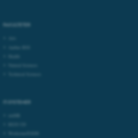
Nødvendige cookies hjælper
med at gøre hjemmesiden
brugbar ved at aktivere nogle
FAKULTETER
grundlæggende funktioner
som navigation mm.
Arts
Hjemmesiden kan ikke
Aarhus BSS
fungerer uden disse cookies.
Health
Natural Sciences
Technical Sciences
Navn
Udbyder / Domæne
be_typo_user
TYPO3 Association
.au.dk
IT-SYSTEMER
fe_typo_user
Typo3 Association
mitHR
.au.dk
REJS UD
Workzone/ESDH