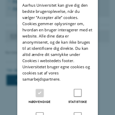
Brugerroller i TYPO3
Aarhus Universitet kan give dig den
Ændre sideansvarlig og kontakt
bedste brugeroplevelse, når du
vælger ”Accepter alle” cookies.
Cookies gemmer oplysninger om,
hvordan en bruger interagerer med et
Kontakt din websupport
website. Alle dine data er
anonymiseret, og de kan ikke bruges
til at identificere dig direkte. Du kan
Revideret 12.06.2025
-
TYPO3 support
altid ændre dit samtykke under
Cookies i webstedets footer.
Universitetet bruger egne cookies og
cookies sat af vores
samarbejdspartnere.
NØDVENDIGE
STATISTISKE