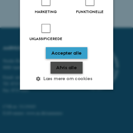
MARKETING
FUNKTIONELLE
UKLASSIFICEREDE
AARHUS UNIVERSITET
Accepter alle
Nordre Ringgade 1
8000 Aarhus
Afvis alle
Email: au@au.dk
Læs mere om cookies
Tlf: 8715 0000
Fax: 8715 0201
Nødvendige
Statistiske
Marketing
CVR-nr: 31119103
Funktionelle
Uklassificerede
EAN-numre:
www.au.dk/eannumre