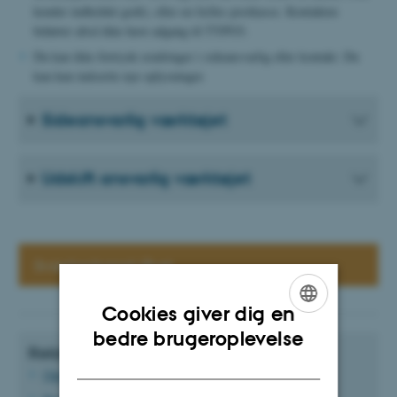
kender indholdet godt), eller en fælles postkasse. Kontakten
behøver altså ikke have adgang til TYPO3.
Du kan ikke fortryde ændringer i sideansvarlig eller kontakt. Du
kan kun indsætte nye oplysninger.
Sideansvarlig værktøjet
Udskift ansvarlig værktøjet
Sværhedsgrad: Øvet
Cookies giver dig en
ENGLISH
bedre brugeroplevelse
Relaterede vejledninger
DANISH
Opret bruger