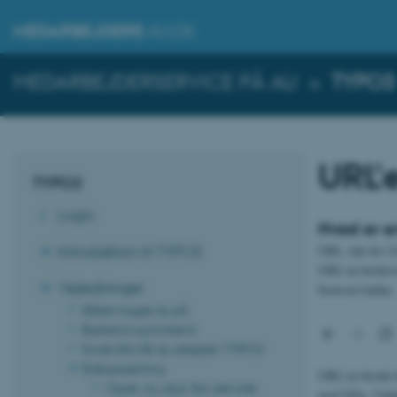
MEDARBEJDERE
.AU.DK
MEDARBEJDERSERVICE PÅ AU
»
TYPO3
URL'
TYPO3
Login
Hvad er e
Introduktion til TYPO3
URL står for
U
URL’en beskrive
Vejledninger
browservindue.
Sådan logger du på
Backend og frontend
Gode råd når du arbejder i TYPO3
Sideopsætning
URL’en består 
Opret, vis, skjul, flyt, slet side
med lilla
). Und