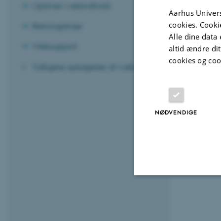
Optimer webindhold
URL'er 
Aarhus Univers
cookies. Cooki
Retningslinjer
Alle dine data 
Websupport
altid ændre di
cookies og coo
Tidligere optagelser af webinarer
NØDVENDIGE
Nødvendige