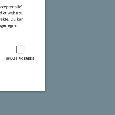
ccepter alle”
 et website.
irekte. Du kan
uger egne
UKLASSIFICEREDE
Uklassificerede