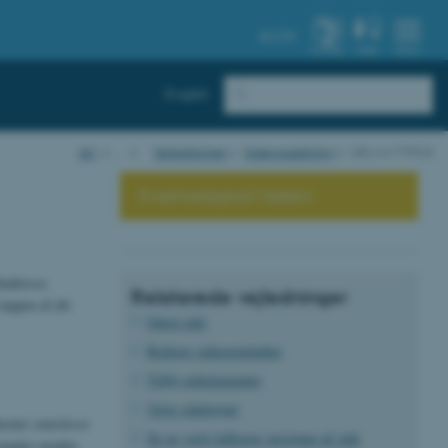
AU.DK
SYSTEM
FIND
MENU
English
AU
…
Vejledninger
Sideopsætning
URL's in TYPO3
Sværhedsgrad: Mellem
adresse.
Relaterede vejledninger
toppen af dit
Opret side
Rediger sideegenskaber
Tilføj sideelementer
Vælg sidelayout
estier (
markeret
Se og vælg tidligere versioner af side
emplet ovenfor