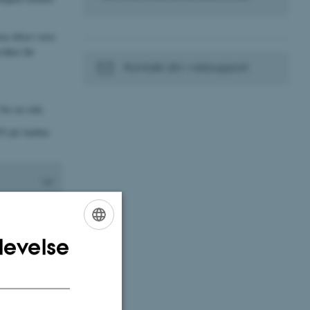
som oftest være
ilket får
Kontakt din websupport
or en side.
O3 på Aarhus
levelse
ENGLISH
DANISH