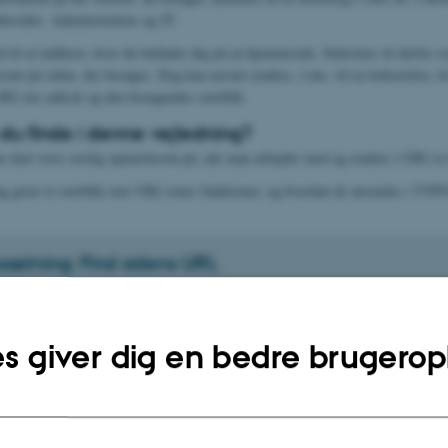
dersider: Administration og IT.
d til at indikere, hvor du befinder dig på en hjemmeside. Sidestien vil derfor 
vnet på siden, der besøges. Dog kan navnet ændres, f.eks. til en forkortelse, hv
URL’ens udtryk og den besøgendes overblik.
du finde i denne vejledning?
an skal være særlig opmærksom på, når man arbejder med og ændrer i URL’er f
ng giver et overblik over URL’ernes funktioner, og hvordan de anvendes i TYP
sætning: Find sidens URL
korte URL'er
s giver dig en bedre brugerop
(side-stien): Hvordan opdateres og ændres en URL?