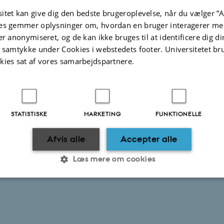
på oversatte sider
itet kan give dig den bedste brugeroplevelse, når du vælger ”A
es gemmer oplysninger om, hvordan en bruger interagerer med
er anonymiseret, og de kan ikke bruges til at identificere dig d
t samtykke under Cookies i webstedets footer. Universitetet br
kies sat af vores samarbejdspartnere.
STATISTISKE
MARKETING
FUNKTIONELLE
Afvis alle
Accepter alle
Læs mere om cookies
Statistiske
Marketing
Funktionelle