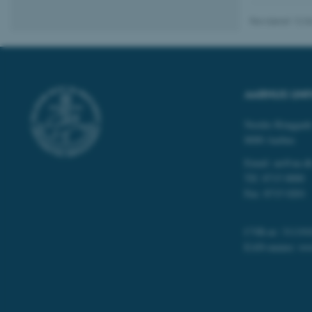
Revideret 12.0
Nødvendige cooki
grundlæggende fu
cookies.
AARHUS UNI
Navn
Nordre Ringgade
be_typo_user
8000 Aarhus
Email: au@au.d
Tlf: 8715 0000
fe_typo_user
Fax: 8715 0201
CVR-nr: 311191
EAN-numre:
ww
ASP.NET_SessionId