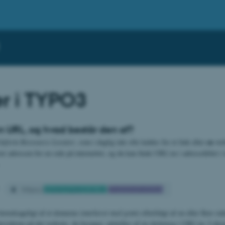
er i TYPO3
n URL, og hvad består den af?
en
niform Ressource Locator
, som i daglig tale ofte kaldes for et link
eller
web
r adressen for en side på internettet, og du kan finde URL’en i adressefeltet i 
hovedsageligt af et domæne (
markeret med grøn
) efterfulgt af en eller flere sid
ersiderne på det website, du besøger, adskilles af en skråstreg i URL’en. I eks