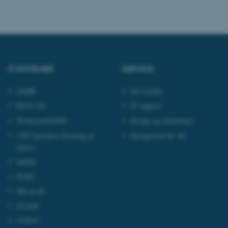
ere nogle
rer uden disse
IT-SYSTEMER
SERVICE
mitHR
Serviceinfo
 vores CMS-udbyder,
REJS UD
IT-support
identificere en backend-
bruger er logget ind i
Workzone/ESDH
Design og skabeloner
rbundet med Typo3-
CWT-portalen
(booking af
Sprogportal for AU
emet. Det bruges generelt
rejser)
ntifikator for at gøre det
præferencer, men i mange
IndFak
 ikke nødvendigt, da det
lt af platformen, skønt
PURE
webstedsadministratorer. I
dstillet til at blive
Mit.au.dk
en browsersession. Det
entifikator i stedet for
STADS
TYPO3
ose platform session
emmesider, som er skrevet