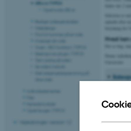
URL's in TYPO3
findes der 2 un
Opret korte URL'er
Sidestien er me
Rediger sideegenskaber
opkaldt efter na
Webdesign
betydning for 
Find id-nummer på en side
Hvad kan 
Oversæt din side
Der er ting, m
Yoast – SEO funktion i TYPO3
Siteimprove-plugin i TYPO3
Denne vejledni
Tøm cache på siden
Universitet.
Se sidens historik
Sæt adgangsbegrænsning på
Sideop
dine sider
Indholdselementer
Opret 
Filer
Cookie
Nyhedsmodulet
Opret bruger i TYPO3
Slugs 
Vejledninger version 12