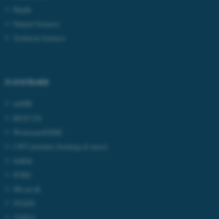
Health
Natural Sciences
fe_typo_user
Typo3 Association
Technical Sciences
.au.dk
IT-SYSTEMER
mitHR
REJS UD
Workzone/ESDH
CWT-portalen
(booking af rejser)
IndFak
ASP.NET_SessionId
Microsoft Corporation
PURE
.au.dk
Mit.au.dk
STADS
TYPO3