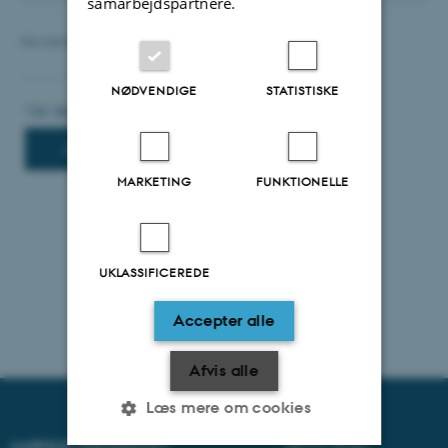
samarbejdspartnere.
Revideret 12.06.2025
-
TYPO3 support
NØDVENDIGE
STATISTISKE
MARKETING
FUNKTIONELLE
UKLASSIFICEREDE
Accepter alle
Afvis alle
Læs mere om cookies
AARHUS UNIVERSITET