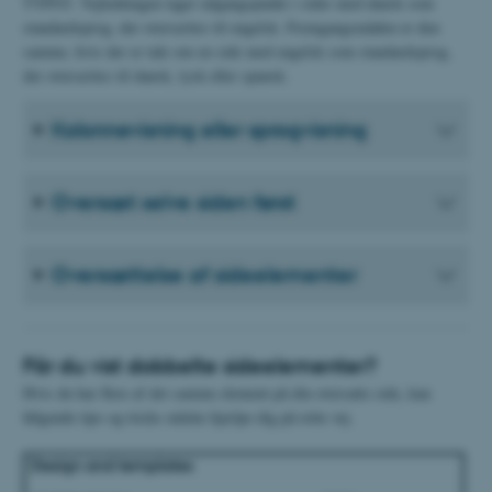
TYPO3. Vejledningen tager udgangspunkt i sider med dansk som
standardsprog, der oversættes til engelsk. Fremgangsmåden er den
samme, hvis der er tale om en side med engelsk som standardsprog,
der oversættes til dansk, tysk eller spansk.
Kolonnevisning eller sprogvisning
Oversæt selve siden først
Oversættelse af sideelementer
Får du vist dobbelte sideelementer?
Hvis du har flere af det samme element på din oversatte side, kan
følgende tips og tricks måske hjælpe dig på rette vej.