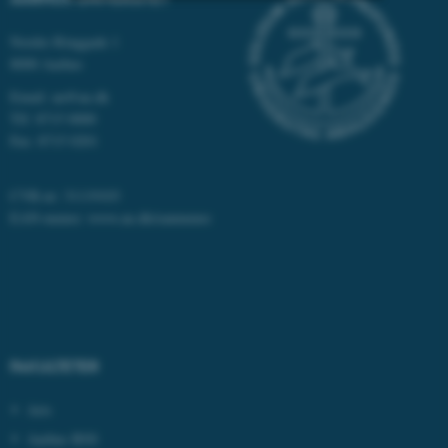
Nødvendige
Statistiske
Marketing
Nordre Ringgade 1
8000 Aarhus
Funktionelle
Uklassificerede
Email: au@au.dk
Tlf: 8715 0000
Fax: 8715 0201
Nødvendige cookies hjælper
med at gøre hjemmesiden
CVR-nr: 31119103
brugbar ved at aktivere nogle
EAN-numre:
www.au.dk/eannumre
grundlæggende funktioner
som navigation mm.
Hjemmesiden kan ikke
fungerer uden disse cookies.
FAKULTETER
Navn
Udbyder / Domæne
Arts
be_typo_user
TYPO3 Association
.au.dk
Aarhus BSS