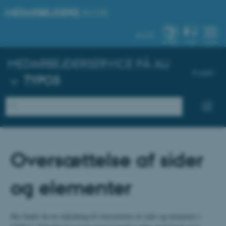
MEDARBEJDERE
.AU.DK
AU.DK
SYSTEM
FIND
MENU
MEDARBEJDERSERVICE PÅ AU
English
»
TYPO3
Oversættelse af sider
og elementer
Her finder du en vejledning til oversættelse af sider og elementer i