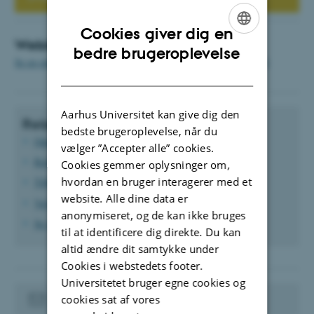
Cookies giver dig en
Webinar om sprog i TYPO3
ENGLISH
bedre brugeroplevelse
Se en optagelse af et webinar om sprog i TYPO3 fra april 2023
DANISH
Aarhus Universitet kan give dig den
Relaterede vejledninger
bedste brugeroplevelse, når du
Opret side
vælger ”Accepter alle” cookies.
Rediger sideegenskaber
Cookies gemmer oplysninger om,
hvordan en bruger interagerer med et
Tilføj sideelementer
website. Alle dine data er
Vælg sidelayout
anonymiseret, og de kan ikke bruges
Se og vælg tidligere versioner af side
til at identificere dig direkte. Du kan
altid ændre dit samtykke under
Cookies i webstedets footer.
Universitetet bruger egne cookies og
Kontakt din websupport
cookies sat af vores