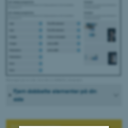
Eksempel på en side, hvor der er dobbelte elementer
Fjern dobbelte elementer på din
side
Sværhedsgrad: Mellem