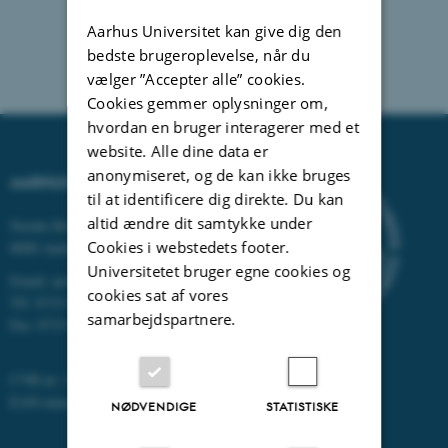
Aarhus Universitet kan give dig den
bedste brugeroplevelse, når du
vælger ”Accepter alle” cookies.
Cookies gemmer oplysninger om,
hvordan en bruger interagerer med et
website. Alle dine data er
anonymiseret, og de kan ikke bruges
AARHUS UNIVERSITET
til at identificere dig direkte. Du kan
altid ændre dit samtykke under
Nordre Ringgade 1
Cookies i webstedets footer.
8000 Aarhus
Universitetet bruger egne cookies og
Email: au@au.dk
cookies sat af vores
Tlf: 8715 0000
samarbejdspartnere.
Fax: 8715 0201
CVR-nr: 31119103
EAN-numre:
www.au.dk/eannumre
NØDVENDIGE
STATISTISKE