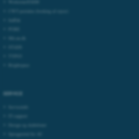
Workzone/ESDH
Nødvendige cookies hjælper
CWT-portalen
(booking af rejser)
med at gøre hjemmesiden
IndFak
brugbar ved at aktivere nogle
PURE
grundlæggende funktioner
som navigation mm.
Mit.au.dk
Hjemmesiden kan ikke
STADS
fungerer uden disse cookies.
TYPO3
Brightspace
Navn
Udbyder / Domæne
be_typo_user
TYPO3 Association
.au.dk
SERVICE
Serviceinfo
IT-support
fe_typo_user
Typo3 Association
.au.dk
Design og skabeloner
Sprogportal for AU