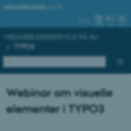
MEDARBEJDERE
.AU.DK
AU.DK
SYSTEM
FIND
MENU
MEDARBEJDERSERVICE PÅ AU
»
TYPO3
Webinar om visuelle
elementer i TYPO3