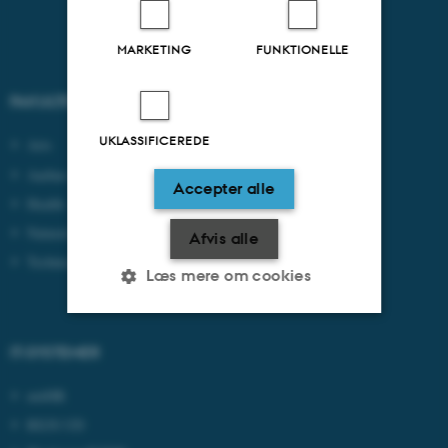
MARKETING
FUNKTIONELLE
FAKULTETER
UKLASSIFICEREDE
Arts
Aarhus BSS
Accepter alle
Health
Natural Sciences
Afvis alle
Technical Sciences
Læs mere om cookies
IT-SYSTEMER
Nødvendige
Statistiske
Marketing
Funktionelle
Uklassificerede
mitHR
REJS UD