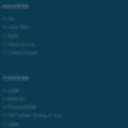
med at gøre hjemmesiden
FAKULTETER
brugbar ved at aktivere nogle
grundlæggende funktioner
Arts
som navigation mm.
Aarhus BSS
Hjemmesiden kan ikke
Health
fungerer uden disse cookies.
Natural Sciences
Technical Sciences
Navn
Udbyder / Domæne
be_typo_user
TYPO3 Association
.au.dk
IT-SYSTEMER
mitHR
fe_typo_user
Typo3 Association
REJS UD
.au.dk
Workzone/ESDH
CWT-portalen
(booking af rejser)
IndFak