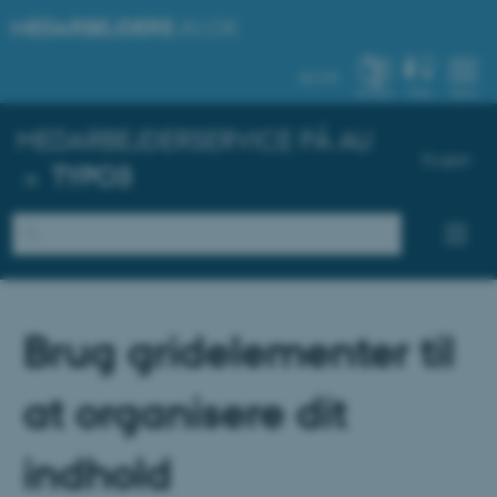
MEDARBEJDERE
.AU.DK
AU.DK
SYSTEM
FIND
MENU
MEDARBEJDERSERVICE PÅ AU
English
»
TYPO3
Brug gridelementer til
at organisere dit
indhold