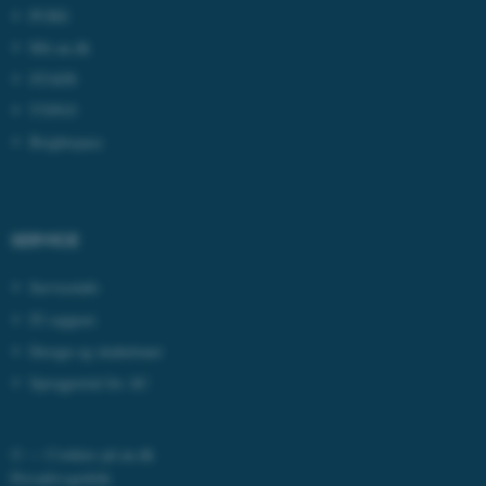
PURE
Mit.au.dk
STADS
TYPO3
Brightspace
ASP.NET_SessionId
Microsoft Corporation
.au.dk
SERVICE
Serviceinfo
JSESSIONID
Oracle Corporation
IT-support
.au.dk
Design og skabeloner
Sprogportal for AU
ARRAffinity
Microsoft Corporation
.mitstudie.au.dk
©
—
Cookies på au.dk
Privatlivspolitik