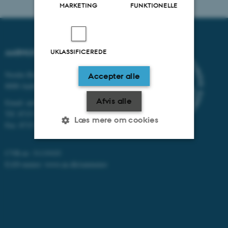
MARKETING
FUNKTIONELLE
AARHUS UNIVERSITET
UKLASSIFICEREDE
Nordre Ringgade 1
Accepter alle
8000 Aarhus
Afvis alle
Email: au@au.dk
Tlf: 8715 0000
Læs mere om cookies
Fax: 8715 0201
CVR-nr: 31119103
Nødvendige
Statistiske
Marketing
EAN-numre:
www.au.dk/eannumre
Funktionelle
Uklassificerede
Nødvendige cookies hjælper