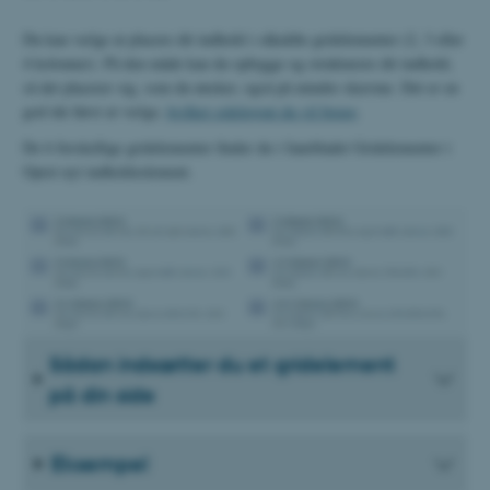
Du kan vælge at placere dit indhold i såkaldte gridelementer (2, 3 eller
4 kolonner). På den måde kan du opbygge og strukturere dit indhold,
så det placerer sig, som du ønsker, også på mindre skærme. Det er en
god ide først at vælge,
hvilket sidelayout du vil bruge
.
De 6 forskellige gridelementer finder du i fanebladet Gridelementer i
Opret nyt indholdselement.
Sådan indsætter du et gridelement
på din side
Eksempel