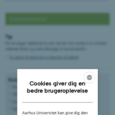
Sværhedsgrad: Let
Tip
Før du lægger indhold på en side, kan det være nyttigt at se, hvordan
indholdet flytter sig rundt afhængigt af skærmstørrelse:
Se skitser af sidelayout og placering af indhold
Relaterede vejledninger
Cookies giver dig en
Se alle indholdselementer
ENGLISH
bedre brugeroplevelse
Teksteditoren
DANISH
Læg billeder på din side
Find side-id og element-id
Aarhus Universitet kan give dig den