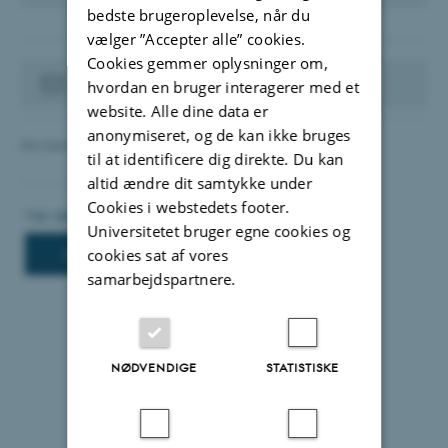
bedste brugeroplevelse, når du
vælger ”Accepter alle” cookies.
Cookies gemmer oplysninger om,
Kontakt din websupport
hvordan en bruger interagerer med et
website. Alle dine data er
anonymiseret, og de kan ikke bruges
Revideret 12.06.2025
-
TYPO3 support
til at identificere dig direkte. Du kan
altid ændre dit samtykke under
Cookies i webstedets footer.
Universitetet bruger egne cookies og
cookies sat af vores
samarbejdspartnere.
NØDVENDIGE
STATISTISKE